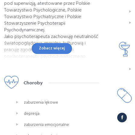
pod superwizją, atestowane przez Polskie
Towarzystwo Psychologiczne, Polskie
Towarzystwo Psychiatryczne i Polskie
Stowarzyszenie Psychoterapii
Psychodynamicznej.
Jako psychoterapeuta zachowuję neutralność
światopoglądową, moralną, kulturową i
Zobacz więcej
pracuję zgodnie z kodeksem etyki
psychoterapeuty psychodynamicznego.
Zajmuje się leczeniem nerwic, zaburzeń
osobowości, depresji, prowadzę również
terapie wspierające osób cierpiących na
choroby psychiczne.
Choroby
W ostatnich latach pracowałem w Poradni
Zdrowia Psychicznego i w Psychiatrycznym
zaburzenia lękowe
Oddziale Dziennym Psyche Scanmed S.A,
depresja
przez okres 6,5 roku, gdzie
współprowadziłem i prowadziłem
zaburzenia emocjonalne
psychoterapię grupowa zaburzeń