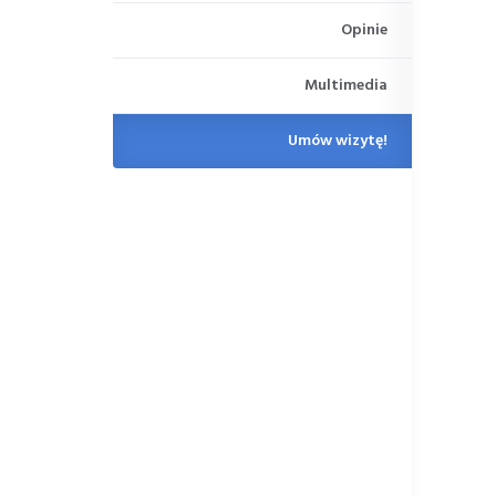
Opinie
Multimedia
Umów wizytę!