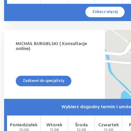
Zobacz więcej
MICHAŁ BURGIELSKI ( Konsultacje
online)
Zadzwoń do specjalisty
Wybierz dogodny termin i umów
Poniedziałek
Wtorek
Środa
Czwartek
10.08
11.08
12.08
13.08